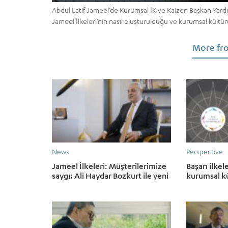
Abdul Latif Jameel’de Kurumsal İK ve Kaizen Başkan Yard
Jameel İlkeleri’nin nasıl oluşturulduğu ve kurumsal kültürü
More fro
News
Perspective
Jameel İlkeleri: Müşterilerimize
Başarı ilkel
saygı; Ali Haydar Bozkurt ile yeni
kurumsal kü
bir video
geliştirmey