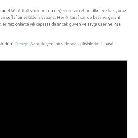
 Jameel kültürünü yönlendiren değerlere ve rehber ilkelere bakıyoruz.
e şeffaf bir şekilde iş yaparız. Her iki taraf için de başarıyı garanti
şkilerimiz onlarca yılı kapsasa da ancak güven ve saygı üzerine inşa
l Müdürü
George Wang
ile yeni bir videoda, iş ilişkilerimizi nasıl