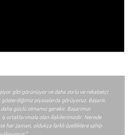
şiyor gibi görünüyor ve daha zorlu ve rekabetçi
et gösterdiğimiz piyasalarda görüyoruz. Başarılı
te daha güçlü olmamız gerekir. Başarımızı
iş ortaklarımızla olan ilişkilerimizdir. Nerede
se her zaman, oldukça farklı özelliklere sahip
çalışıyoruz.”