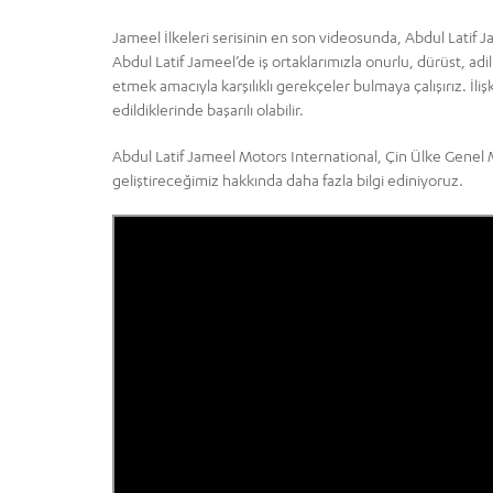
Jameel İlkeleri serisinin en son videosunda, Abdul Latif
Abdul Latif Jameel’de iş ortaklarımızla onurlu, dürüst, adil v
etmek amacıyla karşılıklı gerekçeler bulmaya çalışırız. İli
edildiklerinde başarılı olabilir.
Abdul Latif Jameel Motors International, Çin Ülke Gene
geliştireceğimiz hakkında daha fazla bilgi ediniyoruz.