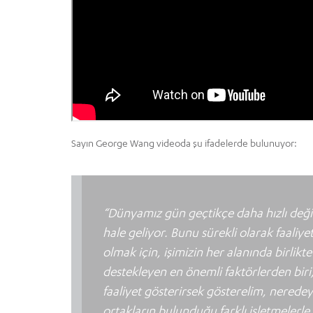
Sayın George Wang videoda şu ifadelerde bulunuyor:
“Dünyamız gün geçtikçe daha hızlı deği
hale geliyor. Bunu sürekli olarak faaliy
olmak için, işimizin her alanında birlik
destekleyen en önemli faktörlerden biri, 
faaliyet gösterirsek gösterelim, neredey
ortakların bulunduğu farklı işletmelerle 