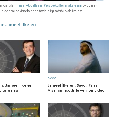
ımcısı olan
Faisal Abdalla’nın Perspektifler makalesini
okuyarak
n önemi hakkında daha fazla bilgi sahibi olabilirsiniz.
m Jameel İlkeleri
News
eri: Jameel İlkeleri,
Jameel İlkeleri: Saygı; Faisal
ltürü nasıl
Alsamannoudi ile yeni bir video
i amaçlıyor?