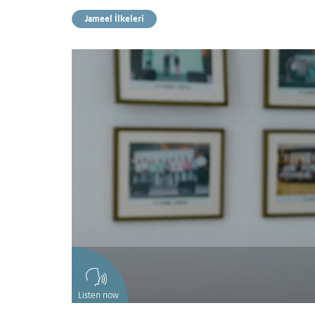
Jameel İlkeleri
Listen now