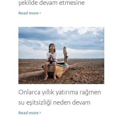
şekilde devam etmesine
rağmen kuraklık neden
Read more >
artmaya devam ediyor?
Onlarca yıllık yatırıma rağmen
su eşitsizliği neden devam
ediyor?
Read more >