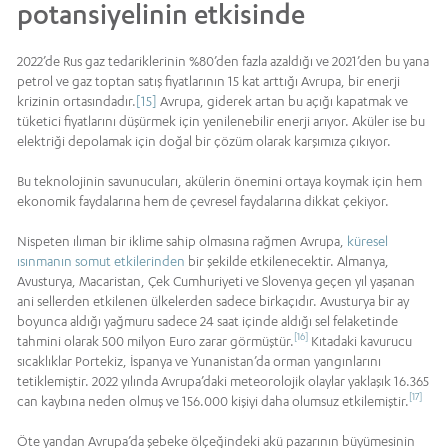
potansiyelinin etkisinde
2022’de Rus gaz tedariklerinin %80’den fazla azaldığı ve 2021’den bu yana
petrol ve gaz toptan satış fiyatlarının 15 kat arttığı Avrupa, bir enerji
krizinin ortasındadır.
[15]
Avrupa, giderek artan bu açığı kapatmak ve
tüketici fiyatlarını düşürmek için yenilenebilir enerji arıyor. Aküler ise bu
elektriği depolamak için doğal bir çözüm olarak karşımıza çıkıyor.
Bu teknolojinin savunucuları, akülerin önemini ortaya koymak için hem
ekonomik faydalarına hem de çevresel faydalarına dikkat çekiyor.
Nispeten ılıman bir iklime sahip olmasına rağmen Avrupa,
küresel
ısınmanın somut etkilerinden
bir şekilde etkilenecektir. Almanya,
Avusturya, Macaristan, Çek Cumhuriyeti ve Slovenya geçen yıl yaşanan
ani sellerden etkilenen ülkelerden sadece birkaçıdır. Avusturya bir ay
boyunca aldığı yağmuru sadece 24 saat içinde aldığı sel felaketinde
[16]
tahmini olarak 500 milyon Euro zarar görmüştür.
Kıtadaki kavurucu
sıcaklıklar Portekiz, İspanya ve Yunanistan’da orman yangınlarını
tetiklemiştir. 2022 yılında Avrupa’daki meteorolojik olaylar yaklaşık 16.365
[17]
can kaybına neden olmuş ve 156.000 kişiyi daha olumsuz etkilemiştir.
Öte yandan Avrupa’da şebeke ölçeğindeki akü pazarının büyümesinin