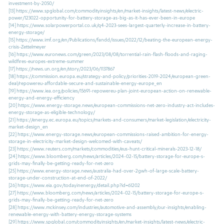
investment-by-2050/
[13]
https://www.spglobal.com/commodityinsights/en/market-insights/latest-news/electric-
power/123022-opportunity-for-battery-storage-as-big-as-it-has-ever-been-in-europe
[14]
https://www.solarpowerportal.co.uk/q4-2023-sees-largest-quarterly-increase-in-battery-
energy-storage/
[15]
https://www.imf.org/en/Publications/fandd/issues/2022/12/beating-the-european-energy-
crisis-Zettelmeyer
[16]
https://www.euronews.com/green/2023/08/08/torrential-rain-flash-floods-and-raging-
wildfires-europes-extreme-summer
[17]
https://news.un.org/en/story/2023/06/1137867
[18]
https://commission.europa.eu/strategy-and-policy/priorities-2019-2024/european-green-
deal/repowereu-affordable-secure-and-sustainable-energy-europe_en
[19]
https://www.iea.org/policies/15691-repowereu-plan-joint-european-action-on-renewable-
energy-and-energy-efficiency
[20]
https://www.energy-storage.news/european-commissions-net-zero-industry-act-includes-
energy-storage-as-eligible-technology/
[21]
https://energy.ec.europa.eu/topics/markets-and-consumers/market-legislation/electricity-
market-design_en
[22]
https://www.energy-storage.news/european-commissions-raised-ambition-for-energy-
storage-in-electricity-market-design-welcomed-with-caveats/
[23]
https://www.reuters.com/markets/commodities/eus-hunt-critical-minerals-2023-12-18/
[24]
https://www.bloomberg.com/news/articles/2024-02-15/battery-storage-for-europe-s-
grids-may-finally-be-getting-ready-for-net-zero
[25]
https://www.energy-storage.news/australia-had-over-2gwh-of-large-scale-battery-
storage-under-construction-at-end-of-2022/
[26]
https://www.eia.gov/todayinenergy/detail.php?id=61202
[27]
https://www.bloomberg.com/news/articles/2024-02-15/battery-storage-for-europe-s-
grids-may-finally-be-getting-ready-for-net-zero
[28]
https://www.mckinsey.com/industries/automotive-and-assembly/our-insights/enabling-
renewable-energy-with-battery-energy-storage-systems
[29]
https://www.spglobal.com/commodityinsights/en/market-insights/latest-news/electric-