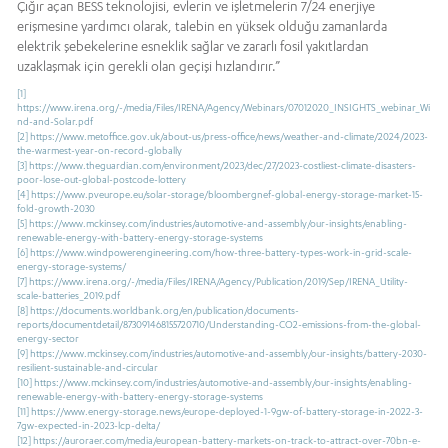
Çığır açan BESS teknolojisi, evlerin ve işletmelerin 7/24 enerjiye
erişmesine yardımcı olarak, talebin en yüksek olduğu zamanlarda
elektrik şebekelerine esneklik sağlar ve zararlı fosil yakıtlardan
uzaklaşmak için gerekli olan geçişi hızlandırır.”
[1]
https://www.irena.org/-/media/Files/IRENA/Agency/Webinars/07012020_INSIGHTS_webinar_Wi
nd-and-Solar.pdf
[2]
https://www.metoffice.gov.uk/about-us/press-office/news/weather-and-climate/2024/2023-
the-warmest-year-on-record-globally
[3]
https://www.theguardian.com/environment/2023/dec/27/2023-costliest-climate-disasters-
poor-lose-out-global-postcode-lottery
[4]
https://www.pveurope.eu/solar-storage/bloombergnef-global-energy-storage-market-15-
fold-growth-2030
[5]
https://www.mckinsey.com/industries/automotive-and-assembly/our-insights/enabling-
renewable-energy-with-battery-energy-storage-systems
[6]
https://www.windpowerengineering.com/how-three-battery-types-work-in-grid-scale-
energy-storage-systems/
[7]
https://www.irena.org/-/media/Files/IRENA/Agency/Publication/2019/Sep/IRENA_Utility-
scale-batteries_2019.pdf
[8]
https://documents.worldbank.org/en/publication/documents-
reports/documentdetail/873091468155720710/Understanding-CO2-emissions-from-the-global-
energy-sector
[9]
https://www.mckinsey.com/industries/automotive-and-assembly/our-insights/battery-2030-
resilient-sustainable-and-circular
[10]
https://www.mckinsey.com/industries/automotive-and-assembly/our-insights/enabling-
renewable-energy-with-battery-energy-storage-systems
[11]
https://www.energy-storage.news/europe-deployed-1-9gw-of-battery-storage-in-2022-3-
7gw-expected-in-2023-lcp-delta/
[12]
https://auroraer.com/media/european-battery-markets-on-track-to-attract-over-70bn-e-