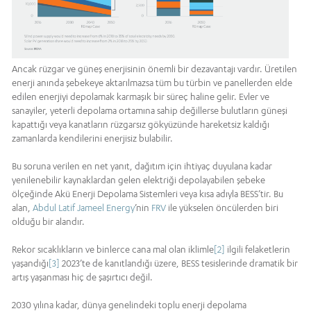
Ancak rüzgar ve güneş enerjisinin önemli bir dezavantajı vardır. Üretilen
enerji anında şebekeye aktarılmazsa tüm bu türbin ve panellerden elde
edilen enerjiyi depolamak karmaşık bir süreç haline gelir. Evler ve
sanayiler, yeterli depolama ortamına sahip değillerse bulutların güneşi
kapattığı veya kanatların rüzgarsız gökyüzünde hareketsiz kaldığı
zamanlarda kendilerini enerjisiz bulabilir.
Bu soruna verilen en net yanıt, dağıtım için ihtiyaç duyulana kadar
yenilenebilir kaynaklardan gelen elektriği depolayabilen şebeke
ölçeğinde Akü Enerji Depolama Sistemleri veya kısa adıyla BESS’tir. Bu
alan,
Abdul Latif Jameel Energy
’nin
FRV
ile yükselen öncülerden biri
olduğu bir alandır.
Rekor sıcaklıkların ve binlerce cana mal olan iklimle
[2]
ilgili felaketlerin
yaşandığı
[3]
2023’te de kanıtlandığı üzere, BESS tesislerinde dramatik bir
artış yaşanması hiç de şaşırtıcı değil.
2030 yılına kadar, dünya genelindeki toplu enerji depolama