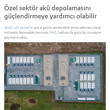
Özel sektör akü depolamasını
güçlendirmeye yardımcı olabilir
Abdul Latif Jameel
’in amiral gemisi yenilenebilir enerji işletmesi olarak
Fotowatio Renewable Ventures (
FRV
), halihazırda güçlü bir inovasyon
geçmişine sahip.