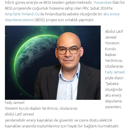
hibrit güneş enerjisi ve BESS tesisleri geliştirmektedir.
Yunanistan
’daki bir
BESS projesinde çoğunluk hissesine sahip olan FRV, Şubat 2024’te
AmpTank Finland Oy
ile Finlandiya’da şebeke ölçeğinde bir
akü enerji
depolama sistemi
(BESS) projesi için ortaklık yapmıştır.
Abdul Latif
Jameel
Yönetim
Kurulu
Başkan
Yardımcısı,
Uluslararası
Fady Jameel
şöyle diyor:
“Şebeke
ölçeğinde
akü enerji
depolama
Fady Jameel
sistemleri,
Yönetim Kurulu Başkan Yardımcısı, Uluslararası
Abdul Latif Jameel
yenilenebilir enerji kaynakları ile güvenilir ve çevre dostu elektrik
kaynakları arasında toplumlarımız için hayati bir bağlantı kurmaktadır.