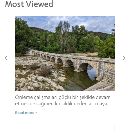
Most Viewed
i
Onl
ne
Önleme çalışmaları güçlü bir şekilde devam
etmesine rağmen kuraklık neden artmaya
Rea
devam ediyor?
Read more >