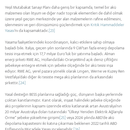
Yeşil Mutabakat Sanayi Planı daha geniş bir kapsamda, temel bir akü
malzemesi olan lityum ve diğer nadir toprak elementleri de dahil olmak
üzere yeşil geçişin merkezinde yer alan malzemelerin rafine edilmesini,
işlenmesini ve geri dönüşümünü güçlendirmek için
Kritik Hammaddeler
Yasası
’nı da kapsamaktadır.
[23]
Yasama faaliyetlerindeki koordinasyon, kalıcı etkilere sahip olmaya
başladı bile. İtalya, geçen yılın sonlarında 9 GW’tan fazla enerji depolama
tesisi inşa etmek için 17,7 milyar Euro’luk bir yatırıma başladı. Alman
enerji şirketi RWE AG, Hollanda’daki OranjeWind açık deniz çiftliğini
şebekeye entegre etmek için şebeke ölçeğinde bir akü tesisi inşa
ediyor. RWE AG, yerel pazara yönelik olarak Lingen, Werne ve Kuzey Ren
Vestfalya’daki diğer iki tesiste mega akü planlarının da arkasındaki
şirkettir.
[24]
Yasal desteğin BESS planlarına sağladığı güç, dünyanın başka yerlerinde
çoktan kanıtlanmıştır. Kanıt olarak, inşaat halindeki şebeke ölçeğinde
akü projelerinin kapsamı üzerinde etkisi katlanarak artan Avustralya’nın
20 milyar Avustralya doları tutarındaki “Ülkeyi Yeniden Elektrik Ağlarıyla
Örme” şebeke yükseltme girişimi
[25]
veya 2024 yılında ABD’de akü
depolama kapasitesini iki katına çıkarması beklenen 2022 tarihli ABD
Enflasyonla Mücadele Yasası incelenebilir.
[26]