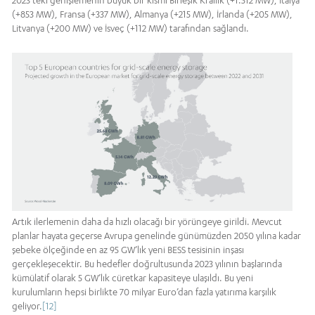
2023’teki genişlemenin büyük bir kısmı Birleşik Krallık (+1.512 MW), İtalya
(+853 MW), Fransa (+337 MW), Almanya (+215 MW), İrlanda (+205 MW),
Litvanya (+200 MW) ve İsveç (+112 MW) tarafından sağlandı.
Artık ilerlemenin daha da hızlı olacağı bir yörüngeye girildi. Mevcut
planlar hayata geçerse Avrupa genelinde günümüzden 2050 yılına kadar
şebeke ölçeğinde en az 95 GW’lık yeni BESS tesisinin inşası
gerçekleşecektir. Bu hedefler doğrultusunda 2023 yılının başlarında
kümülatif olarak 5 GW’lık cüretkar kapasiteye ulaşıldı. Bu yeni
kurulumların hepsi birlikte 70 milyar Euro’dan fazla yatırıma karşılık
geliyor.
[12]