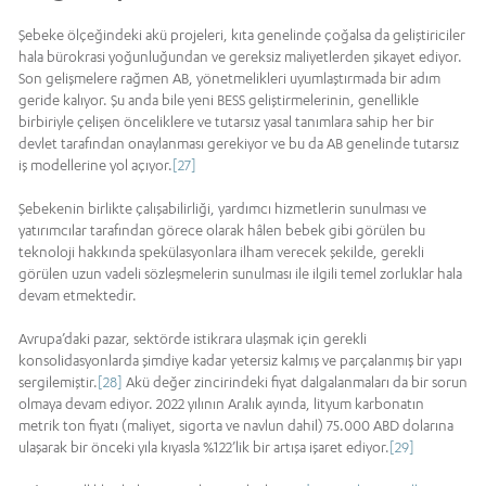
Şebeke ölçeğindeki akü projeleri, kıta genelinde çoğalsa da geliştiriciler
hala bürokrasi yoğunluğundan ve gereksiz maliyetlerden şikayet ediyor.
Son gelişmelere rağmen AB, yönetmelikleri uyumlaştırmada bir adım
geride kalıyor. Şu anda bile yeni BESS geliştirmelerinin, genellikle
birbiriyle çelişen önceliklere ve tutarsız yasal tanımlara sahip her bir
devlet tarafından onaylanması gerekiyor ve bu da AB genelinde tutarsız
iş modellerine yol açıyor.
[27]
Şebekenin birlikte çalışabilirliği, yardımcı hizmetlerin sunulması ve
yatırımcılar tarafından görece olarak hâlen bebek gibi görülen bu
teknoloji hakkında spekülasyonlara ilham verecek şekilde, gerekli
görülen uzun vadeli sözleşmelerin sunulması ile ilgili temel zorluklar hala
devam etmektedir.
Avrupa’daki pazar, sektörde istikrara ulaşmak için gerekli
konsolidasyonlarda şimdiye kadar yetersiz kalmış ve parçalanmış bir yapı
sergilemiştir.
[28]
Akü değer zincirindeki fiyat dalgalanmaları da bir sorun
olmaya devam ediyor. 2022 yılının Aralık ayında, lityum karbonatın
metrik ton fiyatı (maliyet, sigorta ve navlun dahil) 75.000 ABD dolarına
ulaşarak bir önceki yıla kıyasla %122’lik bir artışa işaret ediyor.
[29]