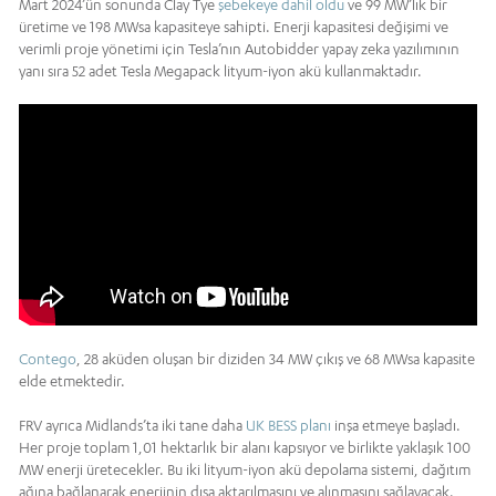
Mart 2024’ün sonunda Clay Tye
şebekeye dahil oldu
ve 99 MW’lık bir
üretime ve 198 MWsa kapasiteye sahipti. Enerji kapasitesi değişimi ve
verimli proje yönetimi için Tesla’nın Autobidder yapay zeka yazılımının
yanı sıra 52 adet Tesla Megapack lityum-iyon akü kullanmaktadır.
Contego
, 28 aküden oluşan bir diziden 34 MW çıkış ve 68 MWsa kapasite
elde etmektedir.
FRV ayrıca Midlands’ta iki tane daha
UK BESS planı
inşa etmeye başladı.
Her proje toplam 1,01 hektarlık bir alanı kapsıyor ve birlikte yaklaşık 100
MW enerji üretecekler. Bu iki lityum-iyon akü depolama sistemi, dağıtım
ağına bağlanarak enerjinin dışa aktarılmasını ve alınmasını sağlayacak.