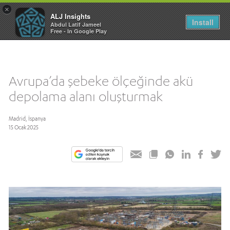
×
ALJ Insights
Toggle
Install
Abdul Latif Jameel
navigation
Free - In Google Play
Avrupa’da şebeke ölçeğinde akü
depolama alanı oluşturmak
Madrid, İspanya
15 Ocak 2025