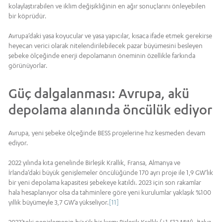
kolaylaştırabilen ve iklim değişikliğinin en ağır sonuçlarını önleyebilen
bir köprüdür.
Avrupa’daki yasa koyucular ve yasa yapıcılar, kısaca ifade etmek gerekirse
heyecan verici olarak nitelendirilebilecek pazar büyümesini besleyen
şebeke ölçeğinde enerji depolamanın öneminin özellikle farkında
görünüyorlar.
Güç dalgalanması: Avrupa, akü
depolama alanında öncülük ediyor
Avrupa, yeni şebeke ölçeğinde BESS projelerine hız kesmeden devam
ediyor.
2022 yılında kıta genelinde Birleşik Krallık, Fransa, Almanya ve
İrlanda’daki büyük genişlemeler öncülüğünde 170 ayrı proje ile 1,9 GW’lık
bir yeni depolama kapasitesi şebekeye katıldı. 2023 için son rakamlar
hala hesaplanıyor olsa da tahminlere göre yeni kurulumlar yaklaşık %100
yıllık büyümeyle 3,7 GW’a yükseliyor.
[11]