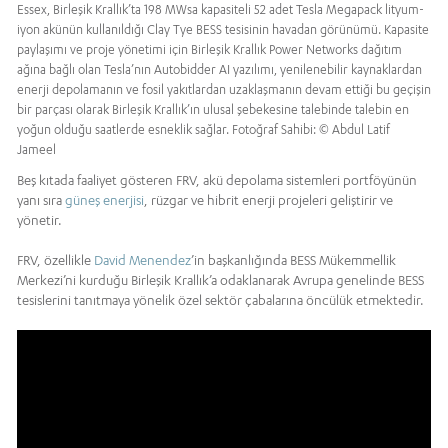
Essex, Birleşik Krallık’ta 198 MWsa kapasiteli 52 adet Tesla Megapack lityum-
iyon akünün kullanıldığı Clay Tye BESS tesisinin havadan görünümü. Kapasite
paylaşımı ve proje yönetimi için Birleşik Krallık Power Networks dağıtım
ağına bağlı olan Tesla’nın Autobidder AI yazılımı, yenilenebilir kaynaklardan
enerji depolamanın ve fosil yakıtlardan uzaklaşmanın devam ettiği bu geçişin
bir parçası olarak Birleşik Krallık’ın ulusal şebekesine talebinde talebin en
yoğun olduğu saatlerde esneklik sağlar. Fotoğraf Sahibi: © Abdul Latif
Jameel
Beş kıtada faaliyet gösteren FRV, akü depolama sistemleri portföyünün
yanı sıra
güneş enerjisi
, rüzgar ve hibrit enerji projeleri geliştirir ve
yönetir.
FRV, özellikle
David Menendez
’in başkanlığında BESS Mükemmellik
Merkezi’ni kurduğu Birleşik Krallık’a odaklanarak Avrupa genelinde BESS
tesislerini tanıtmaya yönelik özel sektör çabalarına öncülük etmektedir.