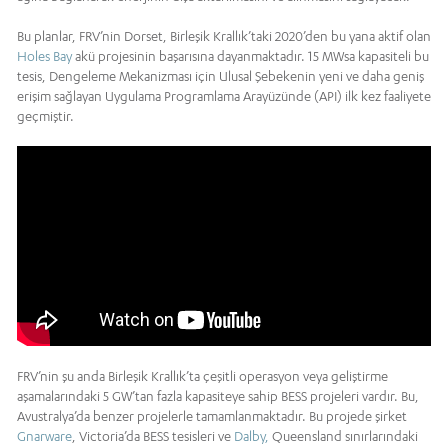
Bu planlar, FRV’nin Dorset, Birleşik Krallık’taki 2020’den bu yana aktif olan
Holes Bay
akü projesinin başarısına dayanmaktadır. 15 MWsa kapasiteli bu
tesis, Dengeleme Mekanizması için Ulusal Şebekenin yeni ve daha geniş
erişim sağlayan Uygulama Programlama Arayüzünde (API) ilk kez faaliyete
geçmiştir.
FRV’nin şu anda Birleşik Krallık’ta çeşitli operasyon veya geliştirme
aşamalarındaki 5 GW’tan fazla kapasiteye sahip BESS projeleri vardır. Bu,
Avustralya’da benzer projelerle tamamlanmaktadır. Bu projede şirket
Gnarware
, Victoria’da BESS tesisleri ve
Dalby,
Queensland sınırlarındaki