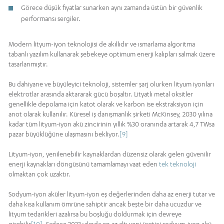
Görece düşük fiyatlar sunarken aynı zamanda üstün bir güvenlik
performansı sergiler.
Modern lityum-iyon teknolojisi de akıllıdır ve ısmarlama algoritma
tabanlı yazılım kullanarak şebekeye optimum enerji kalıpları salmak üzere
tasarlanmıştır.
Bu dahiyane ve büyüleyici teknoloji, sistemler şarj olurken lityum iyonları
elektrotlar arasında aktararak gücü boşaltır. Lityatlı metal oksitler
genellikle depolama için katot olarak ve karbon ise ekstraksiyon için
anot olarak kullanılır. Küresel iş danışmanlık şirketi McKinsey, 2030 yılına
kadar tüm lityum-iyon akü zincirinin yıllık %30 oranında artarak 4,7 TWsa
pazar büyüklüğüne ulaşmasını bekliyor.
[9]
Lityum-iyon, yenilenebilir kaynaklardan düzensiz olarak gelen güvenilir
enerji kaynakları döngüsünü tamamlamayı vaat eden
tek teknoloji
olmaktan çok uzaktır.
Sodyum-iyon aküler lityum-iyon eş değerlerinden daha az enerji tutar ve
daha kısa kullanım ömrüne sahiptir ancak beşte bir daha ucuzdur ve
lityum tedarikleri azalırsa bu boşluğu doldurmak için devreye