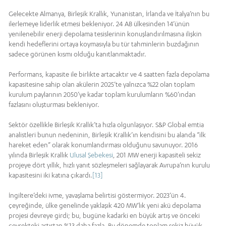
Gelecekte Almanya, Birleşik Krallık, Yunanistan, İrlanda ve İtalya’nın bu
ilerlemeye liderlik etmesi bekleniyor. 24 AB ülkesinden 14’ünün
yenilenebilir enerji depolama tesislerinin konuşlandırılmasına ilişkin
kendi hedeflerini ortaya koymasıyla bu tür tahminlerin buzdağının
sadece görünen kısmı olduğu kanıtlanmaktadır.
Performans, kapasite ile birlikte artacaktır ve 4 saatten fazla depolama
kapasitesine sahip olan akülerin 2025’te yalnızca %22 olan toplam
kurulum paylarının 2050’ye kadar toplam kurulumların %60’ından
fazlasını oluşturması bekleniyor.
Sektör özellikle Birleşik Krallık’ta hızla olgunlaşıyor. S&P Global emtia
analistleri bunun nedeninin, Birleşik Krallık’ın kendisini bu alanda “ilk
hareket eden” olarak konumlandırması olduğunu savunuyor. 2016
yılında Birleşik Krallık
Ulusal Şebekesi
, 201 MW enerji kapasiteli sekiz
projeye dört yıllık, hızlı yanıt sözleşmeleri sağlayarak Avrupa’nın kurulu
kapasitesini iki katına çıkardı.
[13]
İngiltere’deki ivme, yavaşlama belirtisi göstermiyor. 2023’ün 4.
çeyreğinde, ülke genelinde yaklaşık 420 MW’lık yeni akü depolama
projesi devreye girdi; bu, bugüne kadarki en büyük artış ve önceki
çeyrekteki artıştan %13 daha fazla. Bu dönemde toplam sekiz büyük