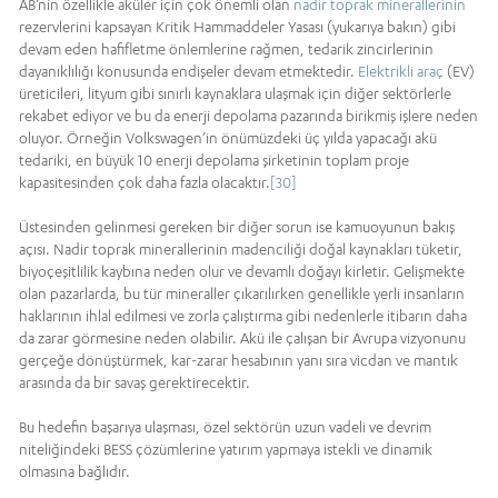
AB’nin özellikle aküler için çok önemli olan
nadir toprak minerallerinin
rezervlerini kapsayan Kritik Hammaddeler Yasası (yukarıya bakın) gibi
devam eden hafifletme önlemlerine rağmen, tedarik zincirlerinin
dayanıklılığı konusunda endişeler devam etmektedir.
Elektrikli araç
(EV)
üreticileri, lityum gibi sınırlı kaynaklara ulaşmak için diğer sektörlerle
rekabet ediyor ve bu da enerji depolama pazarında birikmiş işlere neden
oluyor. Örneğin Volkswagen’in önümüzdeki üç yılda yapacağı akü
tedariki, en büyük 10 enerji depolama şirketinin toplam proje
kapasitesinden çok daha fazla olacaktır.
[30]
Üstesinden gelinmesi gereken bir diğer sorun ise kamuoyunun bakış
açısı. Nadir toprak minerallerinin madenciliği doğal kaynakları tüketir,
biyoçeşitlilik kaybına neden olur ve devamlı doğayı kirletir. Gelişmekte
olan pazarlarda, bu tür mineraller çıkarılırken genellikle yerli insanların
haklarının ihlal edilmesi ve zorla çalıştırma gibi nedenlerle itibarın daha
da zarar görmesine neden olabilir. Akü ile çalışan bir Avrupa vizyonunu
gerçeğe dönüştürmek, kar-zarar hesabının yanı sıra vicdan ve mantık
arasında da bir savaş gerektirecektir.
Bu hedefin başarıya ulaşması, özel sektörün uzun vadeli ve devrim
niteliğindeki BESS çözümlerine yatırım yapmaya istekli ve dinamik
olmasına bağlıdır.