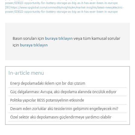
power/123022-opportunity-for-battery-storage-as-big-as-it-has-ever-been-in-europe
[30]
https://www.spglobal.com/commodityinsights/en/market-insights/latest-news/electric-
power/123022-opportunity-for-battery-storage-as-big-as-it-has-ever-been-in-europe
Basın soruları için
buraya tıklayın
veya tüm kamusal sorular
için
buraya tıklayın
In-article menu
Enerji depolamadaki ikilem için bir dizi çözüm
Güç dalgalanması: Avrupa, akü depolama alanında öncülük ediyor
Politika yapıcılar BESS potansiyelinin etkisinde
Devam eden zorluklar akü tesislerinin gelişimini engelleyecek mi?
Özel sektör akü depolamasını güçlendirmeye yardımcı olabilir