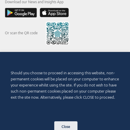
Download our News and Insights App
Or scan the QR code
© 2015-2026 Abdul Latif Jameel IPR Company Limited. Permission to use this site is
granted strictly subject to the
Terms of Use
. The Abdul Latif Jameel name and the Abdul
Should you choose to proceed in accessing this website, non-
Latif Jameel logotype and pentagon-shaped graphics are trademarks or registered
permanent cookies will be placed on your computer to enhance
trademarks of Abdul Latif Jameel IPR Company Limited.
your experience whilst using the site. If you do not wish to have
Kullanma Koşulları
such non-permanent cookies placed on your computer please
Erişilebilirlik Politikası
exit the site now. Alternatively, please click CLOSE to proceed.
Telif Hakkı ve Sorumluluk Reddi
Beyanı
Çerez Politikası
Gizlilik Politikası
Bize Ulaşın
Close
Site Haritası