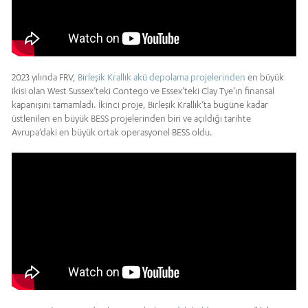
2023 yılında FRV,
Birleşik Krallık akü depolama projelerinden
en büyük
ikisi olan West Sussex’teki Contego ve Essex’teki Clay Tye’ın finansal
kapanışını tamamladı. İkinci proje, Birleşik Krallık’ta bugüne kadar
üstlenilen en büyük BESS projelerinden biri ve açıldığı tarihte
Avrupa’daki en büyük ortak operasyonel BESS oldu.