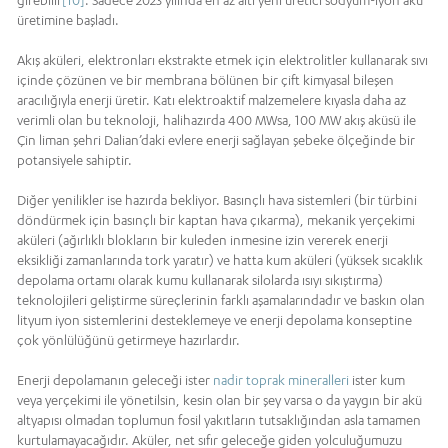
girebilir
[10]
. Sadece 2023 yılında en az altı yeni üretici sodyum-iyon akü
üretimine başladı.
Akış aküleri, elektronları ekstrakte etmek için elektrolitler kullanarak sıvı
içinde çözünen ve bir membrana bölünen bir çift kimyasal bileşen
aracılığıyla enerji üretir. Katı elektroaktif malzemelere kıyasla daha az
verimli olan bu teknoloji, halihazırda 400 MWsa, 100 MW akış aküsü ile
Çin liman şehri Dalian’daki evlere enerji sağlayan şebeke ölçeğinde bir
potansiyele sahiptir.
Diğer yenilikler ise hazırda bekliyor. Basınçlı hava sistemleri (bir türbini
döndürmek için basınçlı bir kaptan hava çıkarma), mekanik yerçekimi
aküleri (ağırlıklı blokların bir kuleden inmesine izin vererek enerji
eksikliği zamanlarında tork yaratır) ve hatta kum aküleri (yüksek sıcaklık
depolama ortamı olarak kumu kullanarak silolarda ısıyı sıkıştırma)
teknolojileri geliştirme süreçlerinin farklı aşamalarındadır ve baskın olan
lityum iyon sistemlerini desteklemeye ve enerji depolama konseptine
çok yönlülüğünü getirmeye hazırlardır.
Enerji depolamanın geleceği ister
nadir toprak mineralleri
ister kum
veya yerçekimi ile yönetilsin, kesin olan bir şey varsa o da yaygın bir akü
altyapısı olmadan toplumun fosil yakıtların tutsaklığından asla tamamen
kurtulamayacağıdır. Aküler, net sıfır geleceğe giden yolculuğumuzu