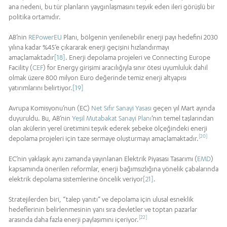
ana nedeni, bu tür planların yaygınlaşmasını teşvik eden ileri görüşlü bir
politika ortamıdır.
AB’nin
REPowerEU
Planı, bölgenin yenilenebilir enerji payı hedefini 2030
yılına kadar %45’e çıkararak enerji geçişini hızlandırmayı
amaçlamaktadır
[18]
. Enerji depolama projeleri ve Connecting Europe
Facility (
CEF
) for Energy girişimi aracılığıyla sınır ötesi uyumluluk dahil
olmak üzere 800 milyon Euro değerinde temiz enerji altyapısı
yatırımlarını belirtiyor.
[19]
Avrupa Komisyonu’nun (EC)
Net Sıfır Sanayi Yasası
geçen yıl Mart ayında
duyuruldu. Bu, AB’nin
Yeşil Mutabakat Sanayi Planı
’nın temel taşlarından
olan akülerin yerel üretimini teşvik ederek şebeke ölçeğindeki enerji
[20]
depolama projeleri için taze sermaye oluşturmayı amaçlamaktadır.
EC’nin yaklaşık aynı zamanda yayınlanan Elektrik Piyasası Tasarımı (
EMD
)
kapsamında önerilen reformlar, enerji bağımsızlığına yönelik çabalarında
elektrik depolama sistemlerine öncelik veriyor
[21]
.
Stratejilerden biri, “talep yanıtı” ve depolama için ulusal esneklik
hedeflerinin belirlenmesinin yanı sıra devletler ve toptan pazarlar
[22]
arasında daha fazla enerji paylaşımını içeriyor.