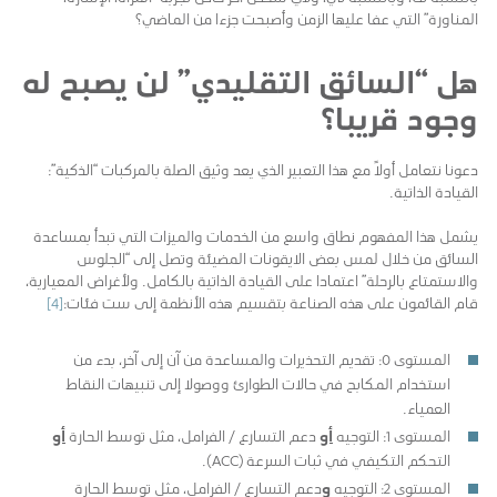
المناورة” التي عفا عليها الزمن وأصبحت جزءا من الماضي؟
هل “السائق التقليدي” لن يصبح له
وجود قريبا؟
دعونا نتعامل أولاً مع هذا التعبير الذي يعد وثيق الصلة بالمركبات “الذكية”:
القيادة الذاتية.
يشمل هذا المفهوم نطاق واسع من الخدمات والميزات التي تبدأ بمساعدة
السائق من خلال لمس بعض الايقونات المضيئة وتصل إلى “الجلوس
والاستمتاع بالرحلة” اعتمادا على القيادة الذاتية بالكامل. ولأغراض المعيارية،
قام القائمون على هذه الصناعة بتقسيم هذه الأنظمة إلى ست فئات:
[4]
المستوى 0: تقديم التحذيرات والمساعدة من آن إلى آخر، بدء من
استخدام المكابح في حالات الطوارئ ووصولا إلى تنبيهات النقاط
العمياء.
المستوى 1: التوجيه
أو
دعم التسارع / الفرامل، مثل توسط الحارة
أو
التحكم التكيفي في ثبات السرعة (ACC).
المستوى 2: التوجيه
و
دعم التسارع / الفرامل، مثل توسط الحارة