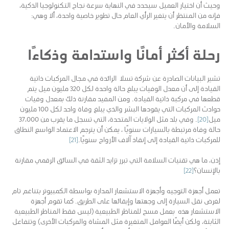
وحيث أن اختيار العميل سيحدد في النهاية سرعة نجاح التكنولوجيا الذكية،
فإنه من المنتظر أن يتغير الرأي العام حال تطوير خاصية واحدة، ألا وهي:
السلامة والأمان.
رحلة أكثر أمانًا واستدامة وذكاءًا
تشير البيانات الصادرة عن شركة تسلا الرائدة في مجال المركبات ذاتية
القيادة إلى أن معدل الوفيات يبلغ حالة واحدة لكل 320 مليون ميل يتم
قطعها في مركبة ذاتية القيادة. ومن المفيد مقارنة ذلك بمعدل وفيات
حوادث المركبات التي يقودها البشر والذي يبلغ وفاة واحد لكل 100 مليون
ميل
[20]
. وفي بلد مثل الولايات المتحدة، التي تسجل ما يقرب من 37،000
حالة وفاة مرتبطة بالسيارات سنويًا ، يمكن أن يترجم الاعتماد الواسع النطاق
للمركبات ذاتية القيادة إلى إنقاذ آلاف الأرواح سنويًا.
[21]
إذن، ما هي تقنيات السلامة التي تبرر تزايد الثقة في السائق الرقمي مقارنة
بالإنسان؟
[22]
تعمل أجهزة التوجيه وأجهزة الاستشعار المدارة بواسطة الكمبيوتر بتناغم تام
لغرض نقل السيارة إلى وجهتها وإبقائها على الطريق. كما تقوم أجهزة
الاستشعار هذه بعمل مسح للمناظر الطبيعية (ليس فقط المناظر الطبيعية
الثابتة، ولكن أيضًا العوامل المتغيرة مثل المشاة والمركبات الأخرى) وتتفاعل