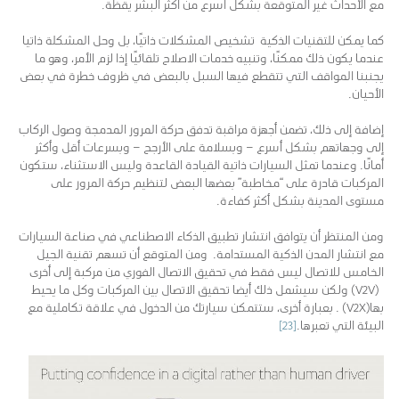
مع الأحداث غير المتوقعة بشكل أسرع من أكثر البشر يقظة.
كما يمكن للتقنيات الذكية تشخيص المشكلات ذاتيًا، بل وحل المشكلة ذاتيا
عندما يكون ذلك ممكنًا، وتنبيه خدمات الاصلاح تلقائيًا إذا لزم الأمر، وهو ما
يجنبنا المواقف التي تتقطع فيها السبل بالبعض في ظروف خطرة في بعض
الأحيان.
إضافة إلى ذلك، تضمن أجهزة مراقبة تدفق حركة المرور المدمجة وصول الركاب
إلى وجهاتهم بشكل أسرع – وبسلامة على الأرجح – وبسرعات أقل وأكثر
أمانًا. وعندما تمثل السيارات ذاتية القيادة القاعدة وليس الاستثناء، ستكون
المركبات قادرة على “مخاطبة” بعضها البعض لتنظيم حركة المرور على
مستوى المدينة بشكل أكثر كفاءة.
ومن المنتظر أن يتوافق انتشار تطبيق الذكاء الاصطناعي في صناعة السيارات
مع انتشار المدن الذكية المستدامة. ومن المتوقع أن تسهم تقنية الجيل
الخامس للاتصال ليس فقط في تحقيق الاتصال الفوري من مركبة إلى أخرى
(V2V) ولكن سيشمل ذلك أيضا تحقيق الاتصال بين المركبات وكل ما يحيط
بها(V2X) . بعبارة أخرى، ستتمكن سيارتك من الدخول في علاقة تكاملية مع
البيئة التي تعبرها.
[23]