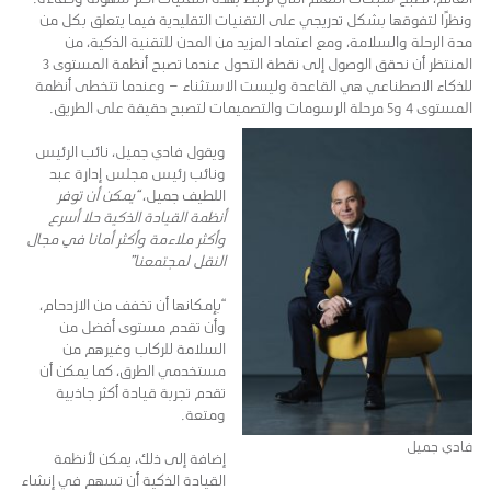
ونظرًا لتفوقها بشكل تدريجي على التقنيات التقليدية فيما يتعلق بكل من
مدة الرحلة والسلامة، ومع اعتماد المزيد من المدن للتقنية الذكية، من
المنتظر أن نحقق الوصول إلى نقطة التحول عندما تصبح أنظمة المستوى 3
للذكاء الاصطناعي هي القاعدة وليست الاستثناء – وعندما تتخطى أنظمة
المستوى 4 و5 مرحلة الرسومات والتصميمات لتصبح حقيقة على الطريق.
ويقول فادي جميل، نائب الرئيس
ونائب رئيس مجلس إدارة عبد
اللطيف جميل،
“يمكن أن توفر
أنظمة القيادة الذكية حلا أسرع
وأكثر ملاءمة وأكثر أمانا في مجال
النقل لمجتمعنا”
“بإمكانها أن تخفف من الازدحام،
وأن تقدم مستوى أفضل من
السلامة للركاب وغيرهم من
مستخدمي الطرق، كما يمكن أن
تقدم تجربة قيادة أكثر جاذبية
ومتعة.
فادي جميل
إضافة إلى ذلك، يمكن لأنظمة
القيادة الذكية أن تسهم في إنشاء