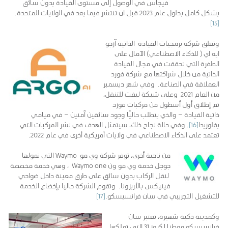
فيجاس في الوصول إلى مستوى القيادة بدون سائق
بشكل كامل بحلول عام 2023 قبل ان تنتشر فيما بعد في الولايات المتحدة.
[15]
وتعلق شركة برمجيات القيادة الذاتية آرجو
ايه اي ( للذكاء الاصطناعي) الآمال على
الطفرة التي تحققت في مجال القيادة
الذاتية من خلال شراكتها مع شركة فورد
العملاقة في الصناعة. وفي شهر ديسمبر
من العام 2021 وعلى شبكة ليفت للتنقل،
تم إطلاق أول أسطول من مركبات فورد
ذاتية القيادة – والذي يتطلب حاليًا وجود سائقين آمنين – في ميامي
بفلوريدا
[16]
. وفي حالة نجاح ذلك، سيتمثل الهدف في نشر المركبات التي
تعتمد على الذكاء الاصطناعي في ولايات أمريكية أخرى في عام 2022.
من ناحية أخرى، توفر شركة وي مو Waymo التي تمولها
جوجل خدمة وي مو ون Waymo one ، وهي خدمة مخصصة
لنقل الركاب بدون سائق على طرق معينة داخل ضواحي
فينيكس بالأريزونا. وتقوم الشركة حاليا بإخضاع الخدمة
للتشغيل التجريبي في سان فرانسيسكو.
[17]
وكمدينة ذكية شهيرة، تعتبر سان
فرانسيسكو موطنا لكروز 31 التي تملكها