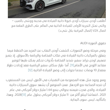
أطلقت أودي سيارات أودي كيو8 ذاتية القيادة في مدينة ووشي بالصين –
والتي تمثل التجربة الأولى للقيادة الذاتية في العالم على الطرق العامة مع
اتصال V2X (اتصال المركبة بكل شيء)
حقوق الصورة AUDI
وفي مرحلة وضع التصورات، كشفت أودي النقاب عن المزيد من الخطط فيما
يتعلق بالمركبات ذاتية القيادة في فئات الفخامة والرياضة بالأسواق. إذ يتميز
تصميم اودي جراند سفير شديد الفخامة بأدوات تحكم يمكن طيها لتوفير
مقاعد اللونج في الأمام
[11]
. أما طراز سكاي سفير الرياضية فقد إزدادت طولا
بمقدار 10 بوصات عندما تحولت إلى وضع القيادة الذاتية.
[12]
ومع وجود مثل هذه المجموعة من التقنيات في الأفق، ليس من المستغرب
أن تتجه الصناعة نحو الازدهار. فمن المتوقع أن يشهد سوق السيارات ذاتية
القيادة، والذي قدرت قيمته بحوالي بنحو 1.64 مليار دولار أمريكي في عام
2021 ، انتعاشا ليبلغ أكثر من 11 مليار دولار أمريكي بحلول عام
[13]
2028. وهذا،
بالتأكيد، ليس سوى البداية.