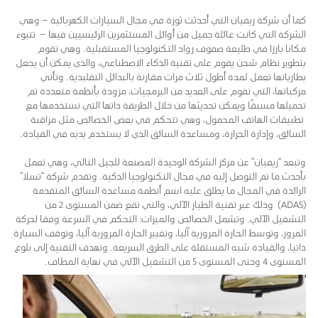
كما أن شركة ريفيان التي أحدثت ثورة في مجال السيارات الكهربائية – وهي
الشركة التي كانت عائلة جميل من أوائل المستثمرين الرئيسيين فيها – تتبوء
مكانا بارزا في طليعة صفوف رواد التكنولوجيا المستقبلية. وهي تقوم
بتطوير نظام شحن يقوم على تقنية الذكاء الاصطناعي، والذي يمكن أن يجعل
بطارياتها تعمل لمدة أطول ثلاث مرات مقارنة بالبدائل التقليدية. وتأتي
مركباتها، التي تقوم على العديد من البرمجيات، مزودة بأنظمة متعددة تم
تحميلها مسبقًا ويمكن تحديثها من خلال الطريقة ذاتها التي نستخدمها مع
تطبيقات الهاتف المحمول، وهي تتحكم في بعض الخصائص مثل مراقبة
السائق، وإدارة الحرارة، ومساعدة السائق الذي لا يستخدم يديه في القيادة.
وتبعد “ريفيان” عن مركز الشركة الوحيدة المصنعة للجيل التالي، وهي تعمل
بأحدث ما تم التوصل إليه في مجال التكنولوجيا الذكية. وتقدم شركة “تسلا”
الرائدة في المجال ما يطلق عليه اسم أنظمة مساعدة السائق المتقدمة
(ADAS) وذلك عبر تقنية الطيار الآلي، والتي تقع ضمن المستوى 2 من
التشغيل الآلي. وتشمل الخصائص والميزات: التحكم في السرعة وفقا لحركة
المرور، وتوسط الحارة المرورية آليا، وتغيير الحارة المرورية آليا، وتوقف السيارة
ذاتيا، والقيادة شبه المستقلة على الطرق السريعة. وتهدف التقنية إلى بلوغ
المستوى 4 وحتى المستوى 5 من التشغيل الآلي في نهاية المطاف.