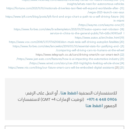
insights/whats-next-for-autonomous-vehicles
https://fortune.com/2021/11/10/motionals-driverless-taxi-fleet-will-expand-worldwide-after-
[15]
vegas-2023-launch-ceo-says/
https://www.lyft.com/blog/posts/lyft-ford-and-argo-chart-a-path-to-a-self-driving-future-
[16]
in-miami
https://waymo.com/waymo-one/
[17]
https://www.forbes.com/sites/bradtempleton/2021/01/27/autox-opens-real-robotaxi-
[18]
service-in-china-to-the-general-public/?sh=2dbc90915a6f
l
https://www.autox.ai/en/index.html
[19]
https://www.vox.com/2018/5/17/17362308/elon-musk-tesla-self-driving-autopilot-fatalities
[20]
https://www.forbes.com/sites/lanceeliot/2019/05/30/essential-stats-for-justifying-and-
[21]
comparing-self-driving-cars-to-humans-at-the-wheel/
https://www.telegraph.co.uk/cars/driving-smart/in-car-smart-tech
[22]
https://www.just-auto.com/features/how-is-ai-impacting-the-automotive-industry/
[23]
https://www.wired.com/story/ces-2021-highlights-liveblog-whole-show/
[24]
https://www.nio.com/blog/our-future-smart-cars-will-be-embodied-digital-assistants
[25]
[25]
للاستفسارات الصحفية
اضغط هنا
، أو اتصل على الرقم:
+971 4 448 0906
(توقيت الإمارات GMT +4) لاستفسارات
الجمهور
اضغط هنا