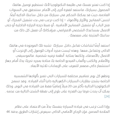
إذا كنت تعتبر نفسك في طليعة التكنولوجيا لأنك تستطيع توصيل هاتفك
المحمول بسيارتك، فاستعد لقفزة أخرى إلى الأمام ستتحقق في السنوات
القادمة، حيث قد يمكنك التحكم في سيارتك من خلال ساعتك الذكية أيضًا.
لتنسَ المفاتيح والأزرار والأضواء – إذا كنت ترغب في بدء تشغيل المحرك، أو
فتح الباب، أو تشغيل المصابيح الأمامية ، أو ضبط درجة الحرارة الداخلية أو حتى
الاتصال بمساعدك الشخصي الافتراضي، فبإمكانك أن تفعل كل ذلك من
ساعتك المثبتة على معصمك .
استعد أيضًا لشاشات تفاعل داخل سيارتك تشبه تلك الموجودة في هاتفك
الذكي وتتفاعل معها. وهذه ليست مجرد أدوات للوصول إلى الإنترنت أو
الاتصال بالأصدقاء، ولكنها بمثابة أنظمة ترفيه شخصية. فالموسيقى
والأفلام والكتب وألعاب الفيديو الخاصة بك متاحة بمجرد تحريك يدك أمام جهاز
استشعار ذكي مصمم للتعرف على الإيماءات ثلاثية الأبعاد.
وتظهر كل يوم تصاميم مختلفة للسيارات التي تتميز بألواحها الشمسية
الخاصة بشحن بطاريات السيارات الكهربائية ذاتيا أثناء القيادة. وقد تسمح
التكنولوجيا الحالية بأكثر من 20 ميلاً إضافيًا فقط من القيادة في اليوم، وذلك
يمكن أن يحدث فرقا بين القدرة على بلوغ إلى نقطة الشحن التالية من عدمه .
[24]
وإذا كنت ترغب في قيادة السيارة بنفسك بدلاً من الاعتماد على نظام
الملاحة المدمج، فإن الزجاج الأمامي الذكي سيعرض إشارات الطريق بدقة 4K