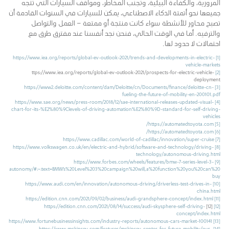
المرورية، والكفاءة البيئية، وتجنب المخاطر، ومواقف السيارات التي تتجه
جميعها نحو أتمتة الذكاء الاصطناعي، يمكن للسيارات في السنوات القادمة أن
تصبح محاور للأنشطة سواء كانت منتجة أو ممتعة – العمل والتواصل
والترفيه. أما في الوقت الحالي، فنحن نجد أنفسنا عند مفترق طرق مع
احتمالات لا حدود لها.
https://www.iea.org/reports/global-ev-outlook-2021/trends-and-developments-in-electric-
[1]
vehicle-markets
ttps://www.iea.org/reports/global-ev-outlook-2021/prospects-for-electric-vehicle-
[2]
deployment
https://www2.deloitte.com/content/dam/Deloitte/cn/Documents/finance/deloitte-cn-
[3]
fueling-the-future-of-mobility-en-200101.pdf
https://www.sae.org/news/press-room/2018/12/sae-international-releases-updated-visual-
[4]
chart-for-its-%E2%80%9Clevels-of-driving-automation%E2%80%9D-standard-for-self-driving-
vehicles
https://automatedtoyota.com/
[5]
https://automatedtoyota.com/
[6]
https://www.cadillac.com/world-of-cadillac/innovation/super-cruise
[7]
https://www.volkswagen.co.uk/en/electric-and-hybrid/software-and-technology/driving-
[8]
technology/autonomous-driving.html
https://www.forbes.com/wheels/features/bmw-7-series-level-3-
[9]
autonomy/#:~:text=BMW’s%20Level%203%20campaign%20will,a%20function%20you%20can%20
buy
https://www.audi.com/en/innovation/autonomous-driving/driverless-test-drives-in-
[10]
china.html
https://edition.cnn.com/2021/09/02/business/audi-grandsphere-concept/index.html
[11]
https://edition.cnn.com/2021/08/14/success/audi-skysphere-self-driving-
[12]
[12]
concept/index.html
https://www.fortunebusinessinsights.com/industry-reports/autonomous-cars-market-100141
[13]
https://www.mckinsey.com/features/mckinsey-center-for-future-mobility/our-
[14]