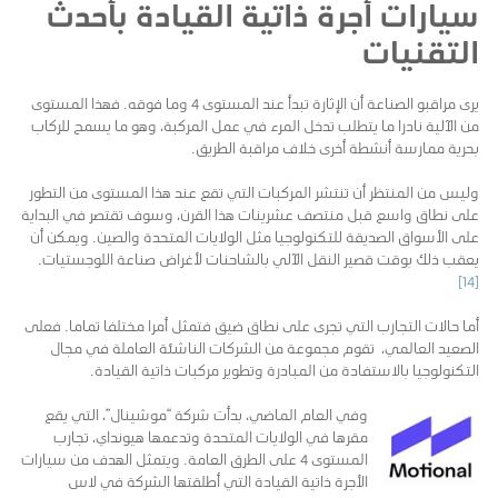
سيارات أجرة ذاتية القيادة بأحدث
التقنيات
يرى مراقبو الصناعة أن الإثارة تبدأ عند المستوى 4 وما فوقه. فهذا المستوى
من الآلية نادرا ما يتطلب تدخل المرء في عمل المركبة، وهو ما يسمح للركاب
بحرية ممارسة أنشطة أخرى خلاف مراقبة الطريق.
وليس من المنتظر أن تنتشر المركبات التي تقع عند هذا المستوى من التطور
على نطاق واسع قبل منتصف عشرينات هذا القرن، وسوف تقتصر في البداية
على الأسواق الصديقة للتكنولوجيا مثل الولايات المتحدة والصين. ويمكن أن
يعقب ذلك بوقت قصير النقل الآلي بالشاحنات لأغراض صناعة اللوجستيات.
[14]
أما حالات التجارب التي تجرى على نطاق ضيق فتمثل أمرا مختلفا تماما. فعلى
الصعيد العالمي، تقوم مجموعة من الشركات الناشئة العاملة في مجال
التكنولوجيا بالاستفادة من المبادرة وتطوير مركبات ذاتية القيادة.
وفي العام الماضي، بدأت شركة “موشينال”، التي يقع
مقرها في الولايات المتحدة وتدعمها هيونداي، تجارب
المستوى 4 على الطرق العامة. ويتمثل الهدف من سيارات
الأجرة ذاتية القيادة التي أطلقتها الشركة في لاس