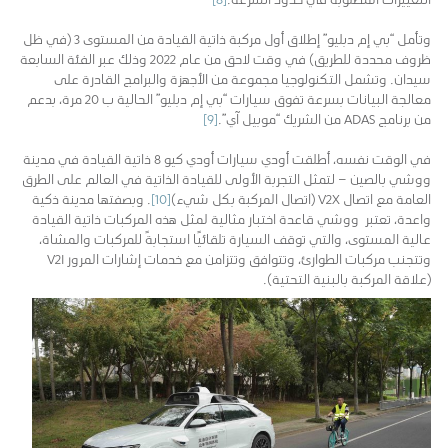
وتأمل “بي إم دبليو” إطلاق أول مركبة ذاتية القيادة من المستوى 3 (في ظل
ظروف محددة للطريق) في وقت لاحق من عام 2022 وذلك عبر الفئة السابعة
سيدان. وتشمل التكنولوجيا مجموعة من الأجهزة والبرامج القادرة على
معالجة البيانات بسرعة تفوق سيارات “بي إم دبليو” الحالية ب 20 مرة، بدعم
من برنامج ADAS من الشريك “موبيل آي”.
[9]
في الوقت نفسه، أطلقت أودي سيارات أودي كيو 8 ذاتية القيادة في مدينة
ووشي بالصين – لتمثل التجربة الأولى للقيادة الذاتية في العالم على الطرق
العامة مع اتصال V2X (اتصال المركبة بكل شيء)
[10]
. وبصفتها مدينة ذكية
واعدة، تعتبر ووشي قاعدة اختبار مثالية لمثل هذه المركبات ذاتية القيادة
عالية المستوى، والتي توقف السيارة تلقائيًا استجابةً للمركبات والمشاة،
وتتجنب مركبات الطوارئ، وتتوافق وتتزامن مع خدمات إشارات المرور V2I
(علاقة المركبة بالبنية التحتية).