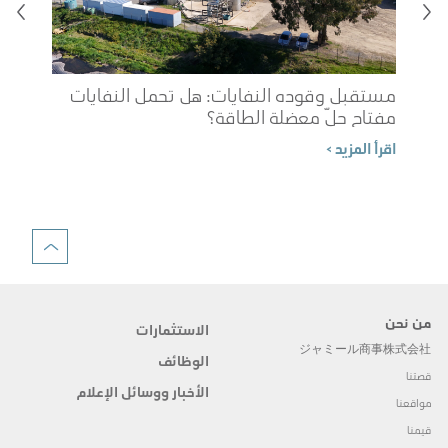
مستقبل وقوده النفايات: هل تحمل النفايات
مفتاح حلّ معضلة الطاقة؟
شوب
اقرأ المزيد >
الم
اقرأ 
من نحن
الاستثمارات
ジャミール商事株式会社
الوظائف
قصتنا
الأخبار ووسائل الإعلام
مواقعنا
قيمنا