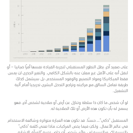
على صعيد آخر، يظل التطور المستقبلي لتجربة القيادة نفسها أمرًا ضبابيا – أو
لنقل أنه على الأقل غير معلن عنه بالشكل الكافي. والتغير الجذري لن يمس
فقط الميكانيكا ومواد التصنيع والوقود المستخدم، بل سيشمل كذلك
طريقة تعامل السائق مع مركبته وتراجع التدخل البشري تدريجيا أمام آلية
التشغيل.
لو أن شخص ما كان ذا سلطة وتنازل عن أرض أو صلاحية لشخص آخر، فهو
يسمح له بأن تكون هذه الأرض أو تلك الصلاحية له.
المستقبل “ذكي”… حسنًا. قد تكون هذه العبارة متواترة وشائعة الاستخدام
في عالم الأعمال. ولكن فيما يخص المركبات، ماذا تعني كلمة “ذكي”
بالنسبة لك، وبالنسبة لي، ولأي شخص آخر خاض تجربة “المرآة، الإشارة،