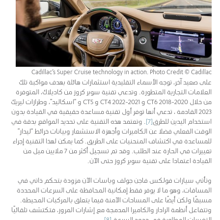
Cadillac’s Super Cruise technology in action. Photo Credit © Cadillac
على صعيد آخر، توجه الأسماء التقليدية استثمارات هائلة بهدف مواكبة تلك
العلامات التجارية المتطورة. وتدعي تقنية سوبر كروز من كاديلاك، المتوفرة
من خلال CT6 2018-2020 و 2021-2022 CT4 و CT5 و “اسكاليد”، وطرازات ليريك
2023 القادمة ، تدعي أنها توفر أول تقنية مساعدة حقيقية في القيادة بدون
استخدام اليدين للطرق
[7]
. وتعتمد هذه التقنية على تحديد المواقع بدقة في
الوقت الفعلي فضلا عن الكاميرات وأجهزة الاستشعار وبيانات خرائط “ليدار”
للمساعدة في اكتشاف المنحنيات على الطريق. كما يمكن لهذا التقنية إجراء
تغييرات في الحارة عند الطلب. وقد تم تسجيل أكثر من 7 ملايين ميل من
القيادة اعتمادا على تقنية سوبر كروز حتى الآن.
وتأتي سيارات فولكس فاجن جولف وباسات الآن مزودة بتحكم ذاتي في
المسافات، وهو ما لا يوفر فقط إمكانية المحافظة على السرعات المحددة
مسبقًا ولكن أيضًا على المساحات الآمنة فيما يتعلق بالمركبات المحيطة.
وتتفاعل أنظمة الرادار والكاميرا المدمجة مع إشارات المرور، فتكتشف تلقائيًا
التغييرات المطلوبة في حدود السرعة.
[8]