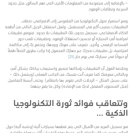
– بالإضافة إلى مجموعة من المعلومات الأخرى التي تهم السائق، مثل حدود
السرعة ونطاقات الوقود.
ومع استمرار تحول التكنولوجيا من الملموس إلى الافتراضي، تحظى
التطبيقات بنصيب أكبر في المستقبل. ولعل استغلال الجيل التالي من أنظمة
الذكاء الاصطناعي، سيجعل جدوى تلك التطبيقات بلا حدود. فتوقع تطبيقات
لمراقبة أمن السيارة أو تحسين استهلاك الوقود، وتطبيقات تلعب دور
المساعد الرقمي، وأخرى تتعرف على صوتك ووجهك وتدفع بك إلى مكالمة
افتراضية، بل تطبيقات تحذرك عبر جهازك المحمول إذا تركت بطريق الخطأ طفلًا
أو حيوانًا في سيارتك في يوم حار.
[25]
وخلاصة القول أن التطبيقات بإمكانها تجميع واستيعاب بياناتك بشكل آمن
وبالتالي معرفتك كما تعرف أنت نفسك، من الجانب العملي (ويشمل ذلك –
على سبيل المثال – الرحلات التي تقوم بها بانتظام) وحتى أبسط التفاصيل
(مثل المستوى المفضل لديك من الإضاءة) وكل ما يقع بينهما.
وتتعاقب فوائد ثورة التكنولوجيا
الذكية …
مع تسجيل المزيد من الأميال التي يتم قطعها بسيارات آلية (وشبه آلية) حول
العالم، تصبح شبكات التعلم التي ترتبط بهذه التقنيات أكثر سهولة وكفاءة.