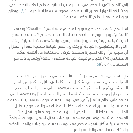
إلى “المزج الآمن للتحكم في السيارة بين السائق ونظام الذكاء الاصطناعي،
ومشاركة الأدوار لتحقيق الاستفادة القصوى من مهارات الطرفين”
[5]
. وتطلق
تويوتا على هذا النظام “التحكم المختلط”.
اما النهج الثاني الذي تطوره تويوتا فيطلق عليه اسم “Chauffeur” وتعني
“السائق” ، وهو يقوم على أحدى تقنيات القيادة الذاتية/ الآلية التي تسمح
للمركبة بالسير بمفردها دون إشراف بشري. وتستهدف هذه السيارة أولئك
“الذين لا يستطيعون القيادة أو يختارون عدم القيادة بسبب العمر أو العجز أو
أي سبب آخر”. وتلك السيارة مصممة لغرض الاستفادة من أنظمة الذكاء
الاصطناعي (AI) للقيام بوظيفة القيادة بمنتهى الدقة (ويتشابه ذلك مع
المستويين 4 و 5)
[6]
بالإضافة إلى ذلك، يتم تمويل أحدث الأبحاث التي تتمحور حول تلك التقنيات
المترابطة التي تسهم في تشكيل حياتنا كلها من خلال شركة رأس المال
الاستثماري “تويوتا فينتشرز”. فتقنيةApex.AI ، على سبيل المثال، تقوم
بتطوير حلول برمجية معتمدة لأنظمة التنقل المستقلة مثلApex.OS ، التي
تعتمد على نظام تشغيل آلي. في الوقت نفسه تقوم Nauto بإنشاء منصة
تعلم سلوك السائق اعتمادا على الذكاء الاصطناعي، والتي تقوم بتحليل
المليارات من نقاط البيانات لغرض التنبؤ بالمخاطر ومنعها ويشمل ذلك
القيادة المشتتة. وكما هو معتاد من تويوتا، لا يمثل التنقل سوى جانبًا واحدًا
فقط من رؤية أكثر شمولية تضم في الوقت نفسه الروبوتات والمدن الذكية
والذكاء الاصطناعي والطاقة والمزيد.