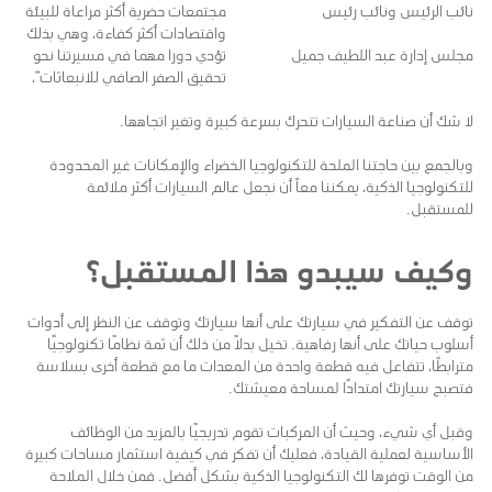
نائب الرئيس ونائب رئيس
مجتمعات حضرية أكثر مراعاة للبيئة
واقتصادات أكثر كفاءة، وهي بذلك
مجلس إدارة عبد اللطيف جميل
تؤدي دورا مهما في مسيرتنا نحو
تحقيق الصفر الصافي للانبعاثات”،
لا شك أن صناعة السيارات تتحرك بسرعة كبيرة وتغير اتجاهها.
وبالجمع بين حاجتنا الملحة للتكنولوجيا الخضراء والإمكانات غير المحدودة
للتكنولوجيا الذكية، يمكننا معاً أن نجعل عالم السيارات أكثر ملائمة
للمستقبل.
وكيف سيبدو هذا المستقبل؟
توقف عن التفكير في سيارتك على أنها سيارتك وتوقف عن النظر إلى أدوات
أسلوب حياتك على أنها رفاهية. تخيل بدلاً من ذلك أن ثمة نظامًا تكنولوجيًا
مترابطًا، تتفاعل فيه قطعة واحدة من المعدات ما مع قطعة أخرى بسلاسة
فتصبح سيارتك امتدادًا لمساحة معيشتك.
وقبل أي شيء، وحيث أن المركبات تقوم تدريجيًا بالمزيد من الوظائف
الأساسية لعملية القيادة، فعليك أن تفكر في كيفية استثمار مساحات كبيرة
من الوقت توفرها لك التكنولوجيا الذكية بشكل أفضل. فمن خلال الملاحة