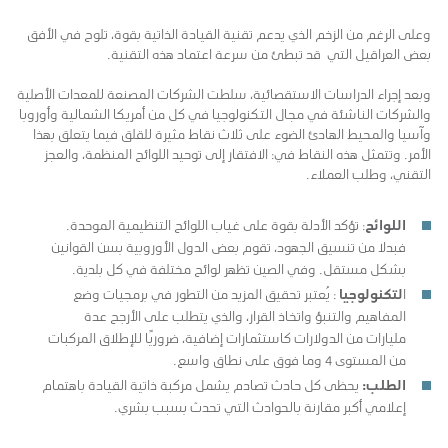
وعلى الرغم من الزخم الذي يدعم تقنية القيادة الذاتية بقوة، تلوح في الأفق
بعض العراقيل التي قد تبطئ من سرعة اعتماد هذه التقنية.
وبعد إجراء الدراسات الاستقصائية، سلطت الشركات المصنعة للمعدات الأصلية
والشركات الناشئة في مجال التكنولوجيا في كل من أمريكا الشمالية وأوروبا
وآسيا والمحيط الهادئ الضوء على ثلاث نقاط مثيرة للقلق فيما يتعلق بهذا
الأمر. وتتمثل هذه النقاط في: الافتقار إلى توحيد اللوائح المنظمة، والعجز
التقني، وطلب العملاء.
اللوائح
: تؤكد الأدلة بقوة على غياب اللوائح التنظيمية الموحدة.
فبدلا من تنسيق الجهود، تقوم بعض الدول الأوروبية بسن القوانين
بشكل مستقل. وفي الصين تظهر لوائح مختلفة في كل بلدية.
ا
لتكنولوجيا
: يُعتبر تحقيق المزيد من التطور في برمجيات وضع
المفاهيم والتنبؤ واتخاذ القرار، والذي يتطلب على الأرجح عدة
مليارات من الدولارات كاستثمارات إضافية، ضروريًا للإطلاق المركبات
من المستوى 4 وما فوق على نطاق واسع.
الطلب:
يحظى كل حادث تصادم يشمل مركبة ذاتية القيادة باهتمام
إعلامي أكبر مقارنة بالحوادث التي تحدث بسبب بشري.