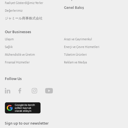
Faaliyet Gösterdiğimiz Yerler
Genel Bakış
Değerlerimiz
ジャミール商事株式会社
Our Businesses
Ulaşım
Arazi ve Gayrimenkul
Sağlık
Enerji ve Çevre Hizmetleri
Mühendislik ve Üretim
Tüketim Ürünleri
Finansal Hizmetler
Reklam ve Medya
Follow Us
Sign up to our newsletter