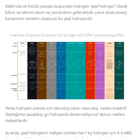
Elektroliz ve fotoliz yoluyla oluşturulan hidrojen ‘yeşil hidrojen
’
olarak
bilinir ve tahmincilerin ve çevrecilerin gelecekteki çevre dostu enerji
karışımının temelini oluşturan bu yeşil hidrojendir.
Temiz hidrojen üretimi için teknoloji zaten mevcutsa, neden kolektif
desteğimizi yavaşlatıp gri hidrojenle devam ediyoruz? Bunun nedeni
maliyetlerdir.
Şu anda, yeşil hidrojenin maliyeti üretilen her 1 kg hidrojen için 4-6 ABD