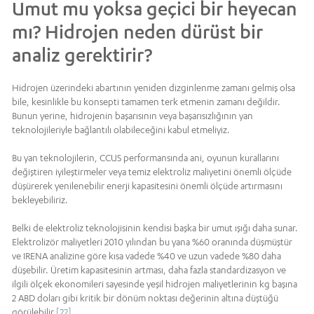
Umut mu yoksa geçici bir heyecan
mı? Hidrojen neden dürüst bir
analiz gerektirir?
Hidrojen üzerindeki abartının yeniden dizginlenme zamanı gelmiş olsa
bile, kesinlikle bu konsepti tamamen terk etmenin zamanı değildir.
Bunun yerine, hidrojenin başarısının veya başarısızlığının yan
teknolojileriyle bağlantılı olabileceğini kabul etmeliyiz.
Bu yan teknolojilerin, CCUS performansında ani, oyunun kurallarını
değiştiren iyileştirmeler veya temiz elektroliz maliyetini önemli ölçüde
düşürerek yenilenebilir enerji kapasitesini önemli ölçüde artırmasını
bekleyebiliriz.
Belki de elektroliz teknolojisinin kendisi başka bir umut ışığı daha sunar.
Elektrolizör maliyetleri 2010 yılından bu yana %60 oranında düşmüştür
ve IRENA analizine göre kısa vadede %40 ve uzun vadede %80 daha
düşebilir. Üretim kapasitesinin artması, daha fazla standardizasyon ve
ilgili ölçek ekonomileri sayesinde yeşil hidrojen maliyetlerinin kg başına
2 ABD doları gibi kritik bir dönüm noktası değerinin altına düştüğü
görülebilir.
[22]