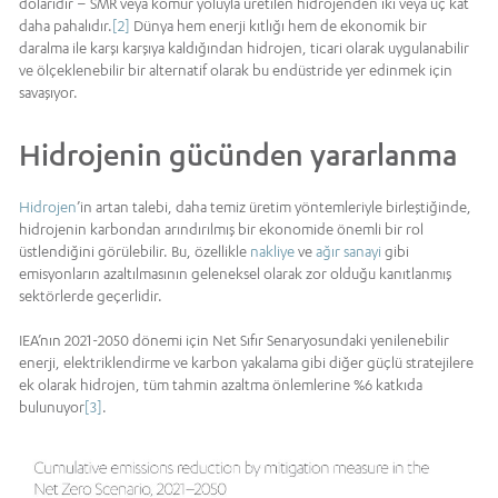
dolarıdır – SMR veya kömür yoluyla üretilen hidrojenden iki veya üç kat
daha pahalıdır.
[2]
Dünya hem enerji kıtlığı hem de ekonomik bir
daralma ile karşı karşıya kaldığından hidrojen, ticari olarak uygulanabilir
ve ölçeklenebilir bir alternatif olarak bu endüstride yer edinmek için
savaşıyor.
Hidrojenin gücünden yararlanma
Hidrojen
’in artan talebi, daha temiz üretim yöntemleriyle birleştiğinde,
hidrojenin karbondan arındırılmış bir ekonomide önemli bir rol
üstlendiğini görülebilir. Bu, özellikle
nakliye
ve
ağır sanayi
gibi
emisyonların azaltılmasının geleneksel olarak zor olduğu kanıtlanmış
sektörlerde geçerlidir.
IEA’nın 2021-2050 dönemi için Net Sıfır Senaryosundaki yenilenebilir
enerji, elektriklendirme ve karbon yakalama gibi diğer güçlü stratejilere
ek olarak hidrojen, tüm tahmin azaltma önlemlerine %6 katkıda
bulunuyor
[3]
.