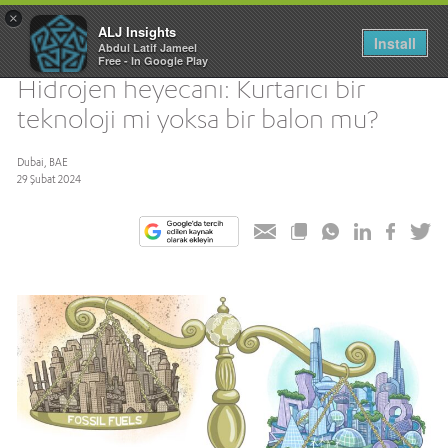
×
ALJ Insights
Install
Abdul Latif Jameel
Toggle
Free - In Google Play
navigation
Hidrojen heyecanı: Kurtarıcı bir
teknoloji mi yoksa bir balon mu?
Dubai, BAE
29 Şubat 2024