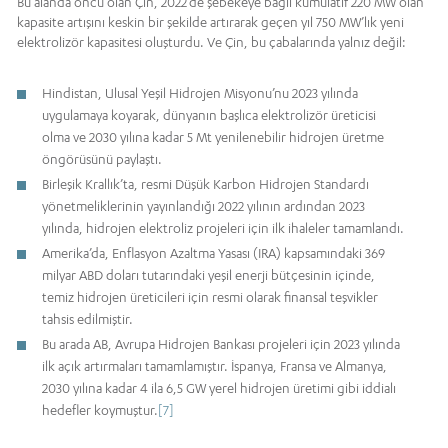
Bu alanda öncü olan Çin, 2022’de şebekeye bağlı kümülatif 220 MW olan
kapasite artışını keskin bir şekilde artırarak geçen yıl 750 MW’lık yeni
elektrolizör kapasitesi oluşturdu. Ve Çin, bu çabalarında yalnız değil:
Hindistan, Ulusal Yeşil Hidrojen Misyonu’nu 2023 yılında
uygulamaya koyarak, dünyanın başlıca elektrolizör üreticisi
olma ve 2030 yılına kadar 5 Mt yenilenebilir hidrojen üretme
öngörüsünü paylaştı.
Birleşik Krallık’ta, resmi Düşük Karbon Hidrojen Standardı
yönetmeliklerinin yayınlandığı 2022 yılının ardından 2023
yılında, hidrojen elektroliz projeleri için ilk ihaleler tamamlandı.
Amerika’da, Enflasyon Azaltma Yasası (IRA) kapsamındaki 369
milyar ABD doları tutarındaki yeşil enerji bütçesinin içinde,
temiz hidrojen üreticileri için resmi olarak finansal teşvikler
tahsis edilmiştir.
Bu arada AB, Avrupa Hidrojen Bankası projeleri için 2023 yılında
ilk açık artırmaları tamamlamıştır. İspanya, Fransa ve Almanya,
2030 yılına kadar 4 ila 6,5 GW yerel hidrojen üretimi gibi iddialı
hedefler koymuştur.
[7]