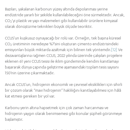
Bazıları, yakalanan karbonun yüzey altında depolanması yerine
endüstride yararlı bir şekilde kullanılabileceğini öne sürmektedir. Ancak,
CO
’yi plastik ve yapı malzemeleri gibi kullanılabilir ürünlere kimyasal
2
olarak dönüştürme teknikleri büyük ölçüde teoriktir.
CCUS’un kuşkusuz oynayacağı bir rolü var. Örneğin, tek başına küresel
CO
üretiminin neredeyse %7’sini oluşturan çimento endüstrisindeki
2
emisyonları büyük miktarda azaltmak için bilinen tek yöntemdir.
[12]
Ve
dezavantajlarına rağmen CCUS, 2022 yılında üzerinde çalışılan projelere
eklenen 61 yeni CCUS tesisi ile iklim gündeminde kendini kanıtlamayı
başararak dünya çapında geliştirme aşamasındaki toplam tesis sayısını
150’nin üzerine çıkarmaktadır.
Ancak CCUS’un, hidrojenin ekonomik ve çevresel eksiklikleri için sihirli
bir çözüm olarak “mavi hidrojenin” haklılığını kanıtlayabilmesi için hâlâ
kat etmesi gereken bir yol var.
Karbonu yerin altına hapsetmek için çok zaman harcanması ve
hidrojenin yaygın olarak benimsemesi gibi konular şüpheli görünmeye
başlamıştır.