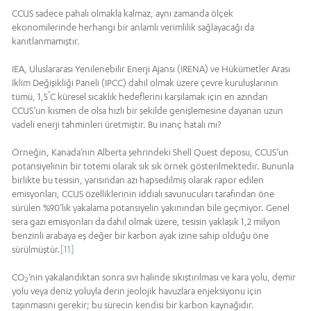
CCUS sadece pahalı olmakla kalmaz, aynı zamanda ölçek
ekonomilerinde herhangi bir anlamlı verimlilik sağlayacağı da
kanıtlanmamıştır.
IEA, Uluslararası Yenilenebilir Enerji Ajansı (IRENA) ve Hükümetler Arası
İklim Değişikliği Paneli (IPCC) dahil olmak üzere çevre kuruluşlarının
°
tümü, 1,5
C küresel sıcaklık hedeflerini karşılamak için en azından
CCUS’un kısmen de olsa hızlı bir şekilde genişlemesine dayanan uzun
vadeli enerji tahminleri üretmiştir. Bu inanç hatalı mı?
Örneğin, Kanada’nın Alberta şehrindeki Shell Quest deposu, CCUS’un
potansiyelinin bir totemi olarak sık sık örnek gösterilmektedir. Bununla
birlikte bu tesisin, yarısından azı hapsedilmiş olarak rapor edilen
emisyonları, CCUS özelliklerinin iddialı savunucuları tarafından öne
sürülen %90’lık yakalama potansiyelin yakınından bile geçmiyor. Genel
sera gazı emisyonları da dahil olmak üzere, tesisin yaklaşık 1,2 milyon
benzinli arabaya eş değer bir karbon ayak izine sahip olduğu öne
sürülmüştür.
[11]
CO
’nin yakalandıktan sonra sıvı halinde sıkıştırılması ve kara yolu, demir
2
yolu veya deniz yoluyla derin jeolojik havuzlara enjeksiyonu için
taşınmasını gerekir; bu sürecin kendisi bir karbon kaynağıdır.