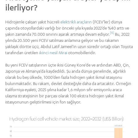
ilerliyor?
Hidrojenle çalışan yakıt hücreli
elektrikli araçların
(FCEV’ler) dünya
çapında otoyollardaki varlığı bir önceki yıla kıyasla 2022’de %40 arttı ve
[15]
yakın zamanda 70.000 sınırını aşarak artmaya devam ediyor.
Bu, 2022
yılında 20.500 yeni FCEV satılması anlamına geliyor ve bu rakamın
yaklaşık dörtte üçü, Abdul Latif Jameel’in uzun süredir ortağı olan Toyota
tarafından üretilen
ikinci nesil Mirai
otomobilleridir.
Bu yeni FCEV satışlarının üçte ikisi Güney Kore’de ve ardından ABD, Çin,
Japonya ve Almanya’da kaydedildi. Şu anda dünya genelinde, ağırlıklı
olarak bu beş ülkede, 1000’den fazla hidrojen yakıt ikmal istasyonu
bulunmaktadır. Bu rakam, devlet desteğiyle daha da artacaktır. Örneğin
Kaliforniya eyaleti, 2025 yılına kadar 1,6 milyon sıfır emisyonlu araca
ulaşma stratejisinin bir parçası olarak 100 ekstra hidrojen yakıt ikmal
istasyonunun geliştirilmesi için fon sağlıyor.