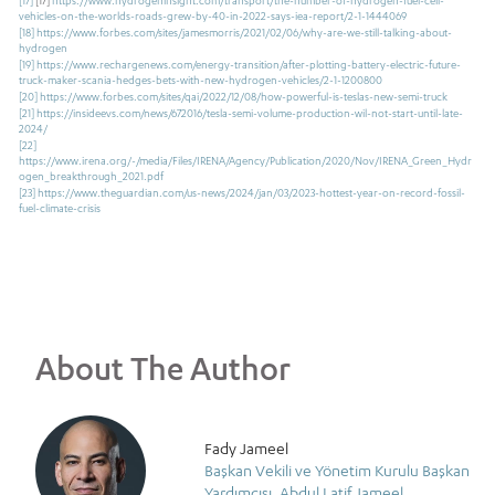
[17]
[17]
https://www.hydrogeninsight.com/transport/the-number-of-hydrogen-fuel-cell-
vehicles-on-the-worlds-roads-grew-by-40-in-2022-says-iea-report/2-1-1444069
[18]
https://www.forbes.com/sites/jamesmorris/2021/02/06/why-are-we-still-talking-about-
hydrogen
[19]
https://www.rechargenews.com/energy-transition/after-plotting-battery-electric-future-
truck-maker-scania-hedges-bets-with-new-hydrogen-vehicles/2-1-1200800
[20]
https://www.forbes.com/sites/qai/2022/12/08/how-powerful-is-teslas-new-semi-truck
[21]
https://insideevs.com/news/672016/tesla-semi-volume-production-wil-not-start-until-late-
2024/
[22]
https://www.irena.org/-/media/Files/IRENA/Agency/Publication/2020/Nov/IRENA_Green_Hydr
ogen_breakthrough_2021.pdf
[23]
https://www.theguardian.com/us-news/2024/jan/03/2023-hottest-year-on-record-fossil-
fuel-climate-crisis
About The Author
Fady Jameel
Başkan Vekili ve Yönetim Kurulu Başkan
Yardımcısı, Abdul Latif Jameel