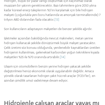
Hidrojen, büyük bir pazar varlığı oluşturmak için kaçınılmaz olarak
muazzam bir yatırım gerektirecektir. Bazı tahminlere göre 2050 yılına
kadar küresel enerji taleplerinin %5’ini karşılamak için bile hidrojen
maliyeti (çoğunlukla yeni boru hatlarında ve amonyak terminallerinde) 7
trilyon ABD dolarından fazla olacaktır.
[13]
Son kullanıcıların adaptasyon maliyetleri de benzer şekilde ağırdır.
İşletmeler açısından bakıldığında mevcut makineleri, metan yerine
hidrojen kullanacak şekilde dönüştürmek büyük maliyet yaratacaktır.
Çelik üretimi söz konusu olduğunda, yenilenebilir kaynaklardan üretilen
hidrojenin kullanılması, geleneksel karbondan yoğun tekniklere kıyasla
maliyetleri %35 ila %70 oranında artırabilir.
[14]
Ulaşım için otomobillerin benzin yerine hidrojen yakacak şekilde
değiştirilmesi henüz ekonomik olarak uygulanabilir değildir. Amaca
yönelik olarak tasarlanan hidrojen yakıt hücreli araçlar (FCEV’ler), en
azından şimdilik umut vadetmeye devam ediyor.
Hidrojenle çalışan araçlar yavaş mı