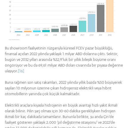
Bu showroom faaliyetinin rüzgarıyla küresel FCEV pazar büyüklüğü,
finansal açıdan 2022 yılında yaklaşık 1 milyar ABD dolarına çıktı. Sektör,
bugün ve 2032 yılları arasında %52,9’luk bir yıllık bileşik büyüme oranı
öngörüyor ve bu da 69,61 milyar ABD doları civarında bir piyasa değerine
ulaşıyor.
[16]
Buna rağmen son satış rakamları, 2022 yılında yıllık bazda %50 büyüyerek
sayıları 10 milyonun üzerine çıkan hidrojensiz elektrikli veya hibrit
otomobillerin yanında çok küçük kalmaktadır.
Elektrikli araçlara kıyasla hidrojenin en büyük avantajı hızlı yakıt ikmali
olarak bilinir. Pilin şarj olması için 30-60 dakika gerekliyken hidrojen
ikmali bir kaç dakikada tamamlanır. Bununla birlikte, şu anda Çin’de
faaliyet gösteren yaklaşık 2.000 ‘pil değiştirme istasyonu’ ve 2022’de
satılan 12.000 değiştirilebilir pilli kamyon ile, Elektrikli Araçlar nakliye