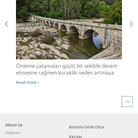
i
Onl
ne
Önleme çalışmaları güçlü bir şekilde devam
etmesine rağmen kuraklık neden artmaya
Rea
devam ediyor?
Read more >
About Us
Bizimle Ortak Olun
Hikâyemiz
Kariyer