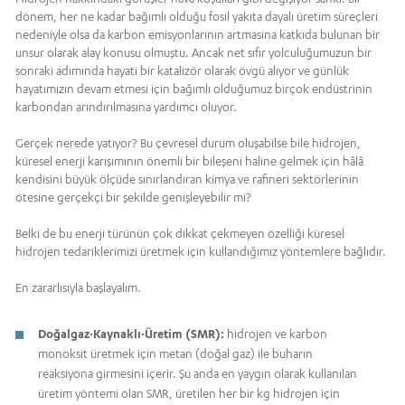
dönem, her ne kadar bağımlı olduğu fosil yakıta dayalı üretim süreçleri
nedeniyle olsa da karbon emisyonlarının artmasına katkıda bulunan bir
unsur olarak alay konusu olmuştu. Ancak net sıfır yolculuğumuzun bir
sonraki adımında hayati bir katalizör olarak övgü alıyor ve günlük
hayatımızın devam etmesi için bağımlı olduğumuz birçok endüstrinin
karbondan arındırılmasına yardımcı oluyor.
Gerçek nerede yatıyor? Bu çevresel durum oluşabilse bile hidrojen,
küresel enerji karışımının önemli bir bileşeni haline gelmek için hâlâ
kendisini büyük ölçüde sınırlandıran kimya ve rafineri sektörlerinin
ötesine gerçekçi bir şekilde genişleyebilir mi?
Belki de bu enerji türünün çok dikkat çekmeyen özelliği küresel
hidrojen tedariklerimizi üretmek için kullandığımız yöntemlere bağlıdır.
En zararlısıyla başlayalım.
Doğalgaz·Kaynaklı·Üretim (SMR):
hidrojen ve karbon
monoksit üretmek için metan (doğal gaz) ile buharın
reaksiyona girmesini içerir. Şu anda en yaygın olarak kullanılan
üretim yöntemi olan SMR, üretilen her bir kg hidrojen için