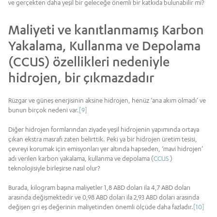
ve gerçekten daha yeşil bir geleceğe önemli bir katkıda bulunabilir mi?
Maliyeti ve kanıtlanmamış Karbon
Yakalama, Kullanma ve Depolama
(CCUS) özellikleri nedeniyle
hidrojen, bir çıkmazdadır
Rüzgar ve güneş enerjisinin aksine hidrojen, henüz ‘ana akım olmadı’ ve
bunun birçok nedeni var.
[9]
Diğer hidrojen formlarından ziyade yeşil hidrojenin yapımında ortaya
çıkan ekstra masrafı zaten belirttik. Peki ya bir hidrojen üretim tesisi,
çevreyi korumak için emisyonları yer altında hapseden, ‘mavi hidrojen’
adı verilen karbon yakalama, kullanma ve depolama (
CCUS
)
teknolojisiyle birleşirse nasıl olur?
Burada, kilogram başına maliyetler 1,8 ABD doları ila 4,7 ABD doları
arasında değişmektedir ve 0,98 ABD doları ila 2,93 ABD doları arasında
değişen gri eş değerinin maliyetinden önemli ölçüde daha fazladır.
[10]