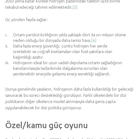
2050 yılına kadar küresel hidrojen pazarındaki talebin üçte birine
tekabül edeceği tahmin edilmektedir.
[5]
Üç yönden fayda sağlar:
Ortam partikül kirliliğinin yılda yaklaşık dört ila on milyon ölüme
neden olduğu bir dünyada daha temiz hava.
[6]
Daha fazla enerji güvenliği, çünkü hidrojen her yerde
üretilebilir ve coğrafi kısıtlamaları olan fosil yakıtlara olan
bağımlılığı azaltır.
Hidrojenin ideal bir uzun vadeli depolama ortamı sağladığının
kanıtlanmasıyla tedarikinde dalgalanma sorunları olan
yenilenebilir enerjide gelişmiş enerji esnekliği sağlandı.
Dünya genelinde yasaların, hidrojenin daha fazla kullanıldığı bir geleceği
savunarak bu süreci desteklediği görülüyor. Farklı ülkelerdeki bir dizi
politikanın diğer ülkelerce model alınmasıyla daha geniş çapta
uygulanabilecek bir dizi politika görüyoruz.
Özel/kamu güç oyunu