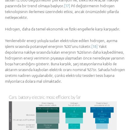
pazarında bir trend olmaya başlıyor.
[17]
Pil değiştirmenin hidrojen
teknolojisinin ilerlemesi üzerindeki etkisi, ancak önümüzdeki yıllarda
netleşecektir.
Hidrojen, daha da temel ekonomik ve fiziki engellerle karşı karşıyadır.
Yenilenebilir enerji yoluyla sudan elektrolize edilen hidrojen, ayırma
işlemi sırasında potansiyel enerjinin %30’unu tüketir.
[18]
Yakıt
depolarına nakliye sırasında kalan enerjinin %26’sının daha kaybedilmesi,
hidrojenin enerji veriminin piyasaya ulaşmadan önce neredeyse yarısının
boşa harcandığını gösterir. Buna karşılık, şarj istasyonlarına kablo ile
aktarım sırasında kaybolan elektrik oranı nominal %5’tir. Sahada hidrojen
üretimi nadiren uygulanabilir, çünkü elektroliz tesisleri tesis başına
milyonlarca dolara mal olmaktadır.