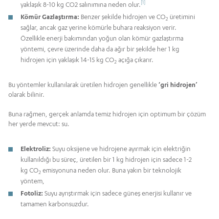
[1]
yaklaşık 8-10 kg CO2 salınımına neden olur.
Kömür Gazlaştırma:
Benzer şekilde hidrojen ve CO
üretimini
2
sağlar, ancak gaz yerine kömürle buhara reaksiyon verir.
Özellikle enerji bakımından yoğun olan kömür gazlaştırma
yöntemi, çevre üzerinde daha da ağır bir şekilde her 1 kg
hidrojen için yaklaşık 14-15 kg CO
açığa çıkarır.
2
Bu yöntemler kullanılarak üretilen hidrojen genellikle
‘gri hidrojen’
olarak bilinir.
Buna rağmen, gerçek anlamda temiz hidrojen için optimum bir çözüm
her yerde mevcut: su.
Elektroliz:
Suyu oksijene ve hidrojene ayırmak için elektriğin
kullanıldığı bu süreç, üretilen bir 1 kg hidrojen için sadece 1-2
kg CO
emisyonuna neden olur. Buna yakın bir teknolojik
2
yöntem,
Fotoliz:
Suyu ayrıştırmak için sadece güneş enerjisi kullanır ve
tamamen karbonsuzdur.