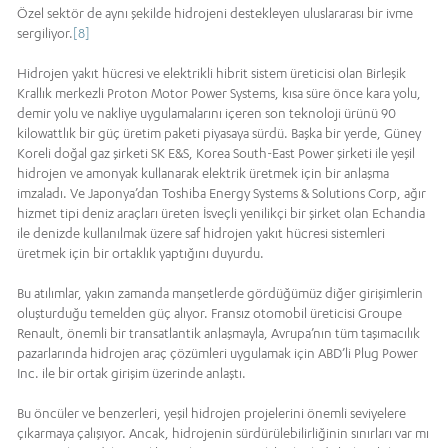
Özel sektör de aynı şekilde hidrojeni destekleyen uluslararası bir ivme
sergiliyor.
[8]
Hidrojen yakıt hücresi ve elektrikli hibrit sistem üreticisi olan Birleşik
Krallık merkezli Proton Motor Power Systems, kısa süre önce kara yolu,
demir yolu ve nakliye uygulamalarını içeren son teknoloji ürünü 90
kilowattlık bir güç üretim paketi piyasaya sürdü. Başka bir yerde, Güney
Koreli doğal gaz şirketi SK E&S, Korea South-East Power şirketi ile yeşil
hidrojen ve amonyak kullanarak elektrik üretmek için bir anlaşma
imzaladı. Ve Japonya’dan Toshiba Energy Systems & Solutions Corp, ağır
hizmet tipi deniz araçları üreten İsveçli yenilikçi bir şirket olan Echandia
ile denizde kullanılmak üzere saf hidrojen yakıt hücresi sistemleri
üretmek için bir ortaklık yaptığını duyurdu.
Bu atılımlar, yakın zamanda manşetlerde gördüğümüz diğer girişimlerin
oluşturduğu temelden güç alıyor. Fransız otomobil üreticisi Groupe
Renault, önemli bir transatlantik anlaşmayla, Avrupa’nın tüm taşımacılık
pazarlarında hidrojen araç çözümleri uygulamak için ABD’li Plug Power
Inc. ile bir ortak girişim üzerinde anlaştı.
Bu öncüler ve benzerleri, yeşil hidrojen projelerini önemli seviyelere
çıkarmaya çalışıyor. Ancak, hidrojenin sürdürülebilirliğinin sınırları var mı